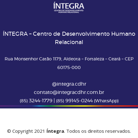
ÍNTEGRA – Centro de Desenvolvimento Humano
Relacional
Rua Monsenhor Catão 1179, Aldeota – Fortaleza – Ceará – CEP
60175-000
@integra.cdhr
contato@integracdhr.com.br
3244-1779 |
99145-0244
(85)
(85)
(WhatsApp)
© Copyright 2021
Íntegra
. Todos os direitos reservados.